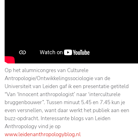
Op het alumnicongres van Culturele
Antropologie/Ontwikkelingssociologie van de
Universiteit van Leiden gaf ik een presentatie getiteld
“Van ‘Innocent anthropologist’ naar ‘interculturele
bruggenbouwer”. Tussen minuut 5.45 en 7.45 kun je
even versnellen, want daar werkt het publiek aan een
buzz-opdracht. Interessante blogs van Leiden
Anthropology vind je op
www.leidenanthropologyblog.nl