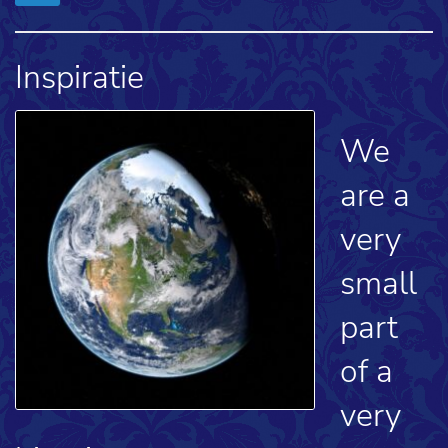
Inspiratie
We
are a
very
small
part
of a
very