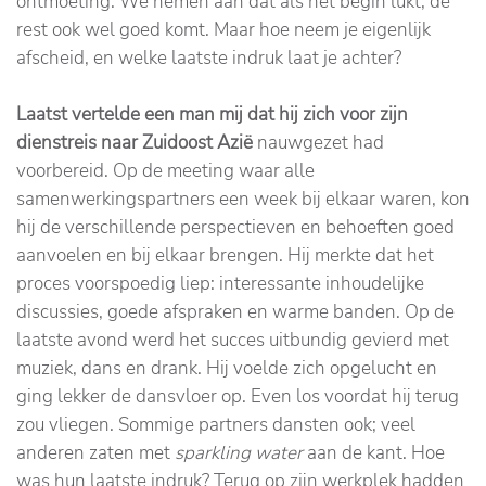
ontmoeting. We nemen aan dat als het begin lukt, de
rest ook wel goed komt. Maar hoe neem je eigenlijk
afscheid, en welke laatste indruk laat je achter?
Laatst vertelde een man mij dat hij zich voor zijn
dienstreis naar Zuidoost Azië
nauwgezet had
voorbereid. Op de meeting waar alle
samenwerkingspartners een week bij elkaar waren, kon
hij de verschillende perspectieven en behoeften goed
aanvoelen en bij elkaar brengen. Hij merkte dat het
proces voorspoedig liep: interessante inhoudelijke
discussies, goede afspraken en warme banden. Op de
laatste avond werd het succes uitbundig gevierd met
muziek, dans en drank. Hij voelde zich opgelucht en
ging lekker de dansvloer op. Even los voordat hij terug
zou vliegen. Sommige partners dansten ook; veel
anderen zaten met
sparkling water
aan de kant. Hoe
was hun laatste indruk? Terug op zijn werkplek hadden