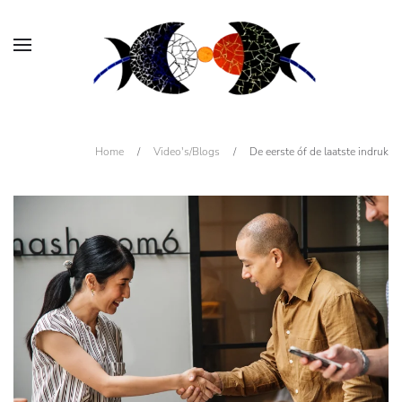
Home
/
Video's/Blogs
/
De eerste óf de laatste indruk