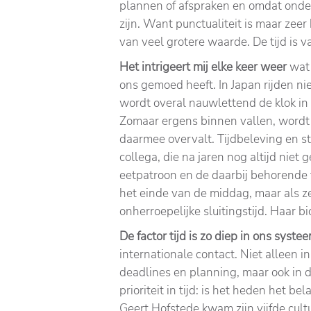
plannen of afspraken en omdat onder
zijn. Want punctualiteit is maar zeer b
van veel grotere waarde. De tijd is va
Het intrigeert mij elke keer weer
wat 
ons gemoed heeft. In Japan rijden nie
wordt overal nauwlettend de klok i
Zomaar ergens binnen vallen, wordt
daarmee overvalt. Tijdbeleving en s
collega, die na jaren nog altijd ni
eetpatroon en de daarbij behorende t
het einde van de middag, maar als ze
onherroepelijke sluitingstijd. Haar b
De factor tijd is zo diep in ons syst
internationale contact. Niet alleen i
deadlines en planning, maar ook in d
prioriteit in tijd: is het heden het b
Geert Hofstede kwam zijn vijfde cult