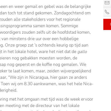
heen en weer gemail en gebel was de belangrijke
 dan toch tot stand gekomen. Zondagochtend om
zouden alle stakeholders voor het regionale
ssingsprogramma samen komen. Sommige
woordigers zouden zelfs uit de hoofdstad komen,
t van minstens drie uur over een hobbelige
. Onze groep zat ’s ochtends keurig op tijd aan
jt in het lokale hotel, ware het niet dat de
gallo
eieren nog gebakken moesten worden, de
sap nog geperst en de koffie nog gemalen. We
ker te laat komen, maar, zeiden wij
vergoelijkend
aar, “We zijn in Nicaragua, hier gaan ze anders
. Toen wij om 8.30 aankwamen, was het hele Nica-
derigheid.
ring met het omgaan met tijd was de week ervoor
en meeting met de directeur van het lokale