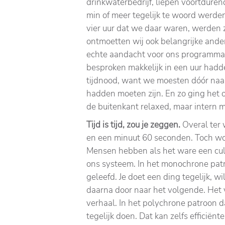
drinkwaterbedrijf, liepen voortdurend
min of meer tegelijk te woord werde
vier uur dat we daar waren, werden 
ontmoetten wij ook belangrijke ande
echte aandacht voor ons programma
besproken makkelijk in een uur ha
tijdnood, want we moesten dóór naar
hadden moeten zijn. En zo ging het 
de buitenkant relaxed, maar intern m
Tijd is tijd, zou je zeggen.
Overal ter 
en een minuut 60 seconden. Toch wor
Mensen hebben als het ware een cult
ons systeem. In het monochrone patro
geleefd. Je doet een ding tegelijk, wi
daarna door naar het volgende. Het
verhaal. In het polychrone patroon 
tegelijk doen. Dat kan zelfs efficiënt