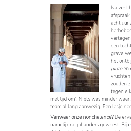
Na veel 
afspraak
acht uur 
herbebo
vertegen
een toch
gravelweg
het ontbi
pinto
en 
vruchten
zouden ze
tegen elk
met tijd om”. Niets was minder waar
team al lang aanwezig. Een lesje ne
Vanwaar onze nonchalance?
De erva
namelijk nogal anders geweest. Bij e