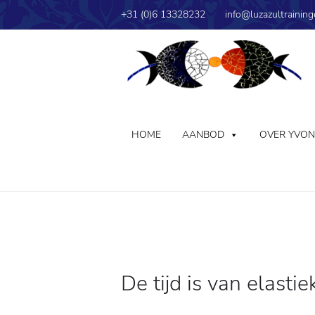
+31 (0)6 13328232
info@luzazultraining
HOME
AANBOD
OVER YVO
De tijd is van elastie