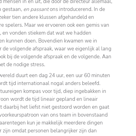
 mensen in en uit, die door de directeur allemaal,
n gestaan,
en passant
ons introducerend. In de
zeker tien andere klussen afgehandeld en
re spelers. Maar we ervoeren ook een gemis van
, en vonden stiekem dat wat we hadden
dden kunnen doen. Bovendien kwamen we in
 de volgende afspraak, waar we eigenlijk al lang
ook bij de volgende afspraak en de volgende. Aan
et de nodige stress.
wereld duurt een dag 24 uur, een uur 60 minuten
dt tijd internationaal nogal anders beleefd.
uureigen kompas voor tijd, diep ingebakken in
on wordt de tijd lineair gepland en lineair
lt daarbij het liefst niet gestoord worden en gaat
 voorkeurspatroon van ons team in bovenstaand
daarentegen kun je makkelijk meerdere dingen
er zijn omdat personen belangrijker zijn dan