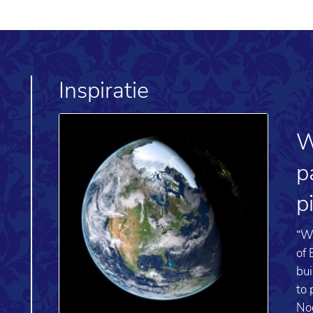
Inspiratie
W
p
p
“We
of 
bui
to 
No