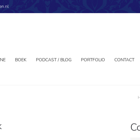
en.nl
NNE
BOEK
PODCAST / BLOG
PORTFOLIO
CONTACT
k
C