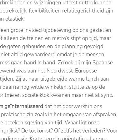
brekingen en wijzigingen uiterst nuttig kunnen
etrekkelijk, flexibiliteit en relatiegerichtheid zijn
n elastiek.
een grote invloed tijdbeleving op ons gestel en
t alleen de treinen en metro’s stipt op tijd, maar
n de gaten gehouden en de planning gevolgd.
 niet altijd gewaardeerd omdat je de mensen
tress gaan hand in hand. Zo ook bij mijn Spaanse
et gewend was aan het Noordwest-Europese
ijden. Zij at haar uitgebreide warme lunch aan
 daarna nog wilde winkelen, stuitte ze op de
ioritme en sociale klok kwamen maar niet at sync.
eem geïnternaliseerd
dat het doorwerkt in ons
n praktische zin zoals in het omgaan van afspraken,
e betekenisgeving van tijd. Waar ligt onze
elangrijkst? De toekomst? Of zelfs het verleden? Voor
uurdimensie ‘Korte-termijn oriëntatie – Lange-