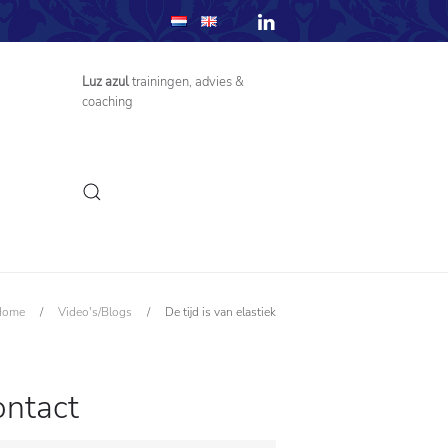
Luz azul
trainingen, advies &
coaching
Home
/
Video's/Blogs
/
De tijd is van elastiek
ontact