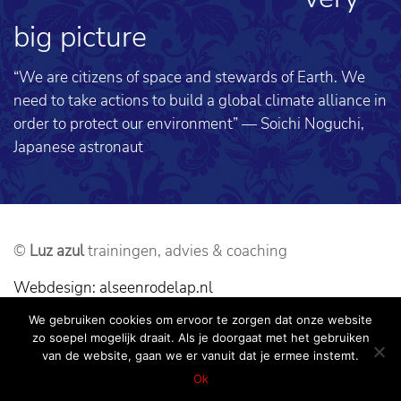
big picture
“We are citizens of space and stewards of Earth. We
need to take actions to build a global climate alliance in
order to protect our environment” — Soichi Noguchi,
Japanese astronaut
©
Luz azul
trainingen, advies & coaching
Webdesign: alseenrodelap.nl
We gebruiken cookies om ervoor te zorgen dat onze website
Sitemap
Disclaimer
Algemene Voorwaarden
zo soepel mogelijk draait. Als je doorgaat met het gebruiken
Privacyverklaring
van de website, gaan we er vanuit dat je ermee instemt.
Ok