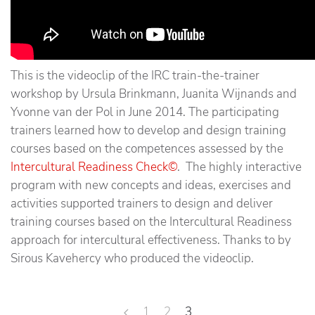
This is the videoclip of the IRC train-the-trainer
workshop by Ursula Brinkmann, Juanita Wijnands and
Yvonne van der Pol in June 2014. The participating
trainers learned how to develop and design training
courses based on the competences assessed by the
Intercultural Readiness Check©
. The highly interactive
program with new concepts and ideas, exercises and
activities supported trainers to design and deliver
training courses based on the Intercultural Readiness
approach for intercultural effectiveness. Thanks to by
Sirous Kavehercy who produced the videoclip.
1
2
3