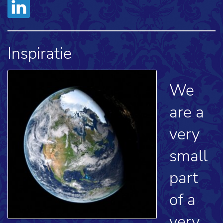
Inspiratie
We
are a
very
small
part
of a
very