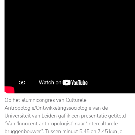
Op het alumnicongres van Culturele
Antropologie/Ontwikkelingssociologie van de
Universiteit van Leiden gaf ik een presentatie getiteld
“Van ‘Innocent anthropologist’ naar ‘interculturele
bruggenbouwer”. Tussen minuut 5.45 en 7.45 kun je